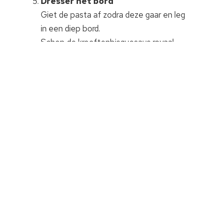
Dresser het bord
Giet de pasta af zodra deze gaar en leg
in een diep bord.
Schep de kreeftenbisquesaus royaal
over de pasta en voeg vervolgens een
kreeft en geraspte Parmezaanse kaas
toe voor een extra touch en nog meer
smaak.
Personaliseer uw gerecht
Om dit gerecht nog smaakvoller te
maken, kan u het afwerken met
kersttomaatjes of garnaaltjes.
Praktische tips /
Pasta della