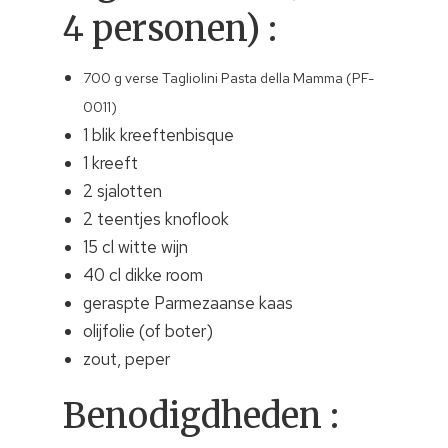
4 personen) :
700 g verse Tagliolini Pasta della Mamma (PF-
0011)
1 blik kreeftenbisque
1 kreeft
2 sjalotten
2 teentjes knoflook
15 cl witte wijn
40 cl dikke room
geraspte Parmezaanse kaas
olijfolie (of boter)
zout, peper
Benodigdheden :