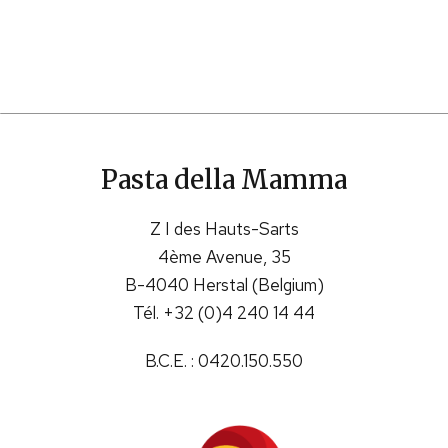
De ambachtelijke kwaliteit van onze lasagnes met
zalm, in combinatie met hun gebruiksgemak, zorgt
ervoor dat u kan schitteren in de keuken terwijl u tijd…
Pasta della Mamma
Z I des Hauts-Sarts
4ème Avenue, 35
B-4040 Herstal (Belgium)
Tél. +32 (0)4 240 14 44
B.C.E. : 0420.150.550